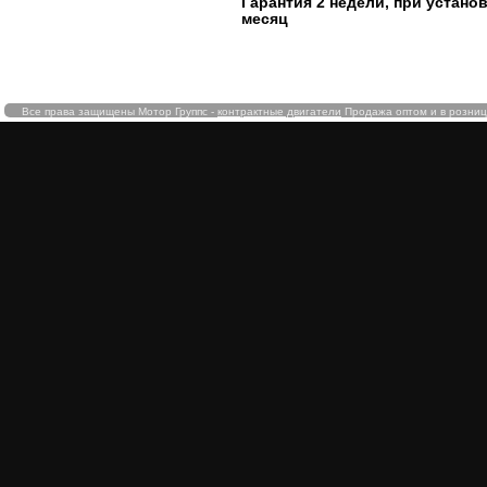
Гарантия 2 недели, при устано
месяц
Все права защищены Мотор Группс -
контрактные двигатели
Продажа оптом и в розницу