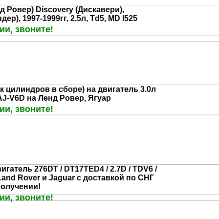
д Ровер) Discovery (Дискавери),
ер), 1997-1999гг, 2.5л, Td5, MD I525
ии, звоните!
к цилиндров в сборе) на двигатель 3.0л
AJ-V6D на Ленд Ровер, Ягуар
ии, звоните!
гатель 276DT / DT17TED4 / 2.7D / TDV6 /
а Land Rover и Jaguar с доставкой по СНГ
получении!
ии, звоните!