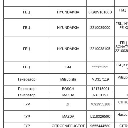
ГБЦ H
ГБЦ
HYUNDAI/KIA
0K9BV10100D
ГБЦ H
ГБЦ
HYUNDAI/KIA
2210039000
FE X
ГБЦ 
SONATA
ГБЦ
HYUNDAI/KIA
2210038105
221003
ГБЦ в 
ГБЦ
GM
55565295
Mitsub
Генератор
Mitsubishi
MD317119
Генератор
BOSCH
121715001
Генератор
MAZDA
A3TJ1191
CITRO
ГУР
ZF
7692955188
Насос
ГУР
MAZDA
L11832650C
ГУР
CITROEN/PEUGEOT
9655444580
CITR