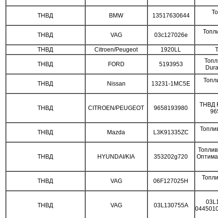
То
ТНВД
BMW
13517630644
Топл
ТНВД
VAG
03c127026e
ТНВД
Citroen/Peugeot
1920LL
Топл
ТНВД
FORD
5193953
Dur
Топл
ТНВД
Nissan
13231-1MC5E
ТНВД F
ТНВД
CITROEN/PEUGEOT
9658193980
96
Топли
ТНВД
Mazda
L3K91335ZC
Топлив
ТНВД
HYUNDAI/KIA
353202g720
Оптима
Топли
ТНВД
VAG
06F127025H
03L
ТНВД
VAG
03L130755A
0445010