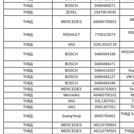
ТНВД
BOSCH
0460484071
ТНВД
ZEXEL
104700-0530
MB
ТНВД
MERCEDES
A6060700601
RE
ТНВД
RENAULT
7700115073
ТНВД
VAG
028130107JX
PASSAT
ТНВД
BOSCH
0460494336
ТНВД
BOSCH
0460494471
ТНВД
BOSCH
0460414207
Kia
ТНВД
BOSCH
0460484127
VW G
ТНВД
BOSCH
0460494346
V
ТНВД
MERCEDES
A6620703001
Ss
ТНВД
Mercedes
A6460700101
M
ТНВД
VAG
03L130755J
Т
ТНВД
VAG
059130755J
Т
ТНВД S
ТНВД
SsangYong
6650700401
ТНВД
MERCEDES
A6110700601
ТНВД
MERCEDES
A6110700501
ТНВД