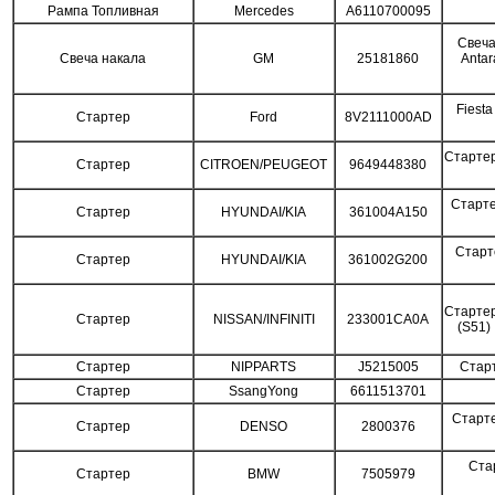
Рампа Топливная
Mercedes
A6110700095
Свеча
Свеча накала
GM
25181860
Antar
Fiesta
Стартер
Ford
8V2111000AD
Стартер
Стартер
CITROEN/PEUGEOT
9649448380
Старте
Стартер
HYUNDAI/KIA
361004A150
Старт
Стартер
HYUNDAI/KIA
361002G200
Стартер
Стартер
NISSAN/INFINITI
233001CA0A
(S51)
Стартер
NIPPARTS
J5215005
Стар
Стартер
SsangYong
6611513701
Старте
Стартер
DENSO
2800376
Ста
Стартер
BMW
7505979