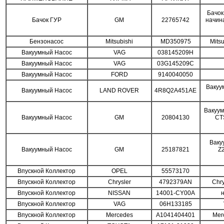
Бачок
Бачок ГУР
GM
22765742
начина
Бензонасос
Mitsubishi
MD350975
Mitsu
Вакуумный Насос
VAG
038145209H
Вакуумный Насос
VAG
03G145209C
Вакуумный Насос
FORD
9140040050
Вакуу
Вакуумный Насос
LAND ROVER
4R8Q2A451AE
Вакуум
Вакуумный Насос
GM
20804130
CTS
Ваку
Вакуумный Насос
GM
25187821
Z
Впускной Коллектор
OPEL
55573170
Впускной Коллектор
Chrysler
4792379AN
Chr
Впускной Коллектор
NISSAN
14001-CY00A
н
Впускной Коллектор
VAG
06H133185
Впускной Коллектор
Mercedes
A1041404401
Mer