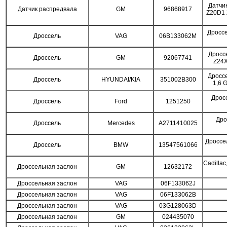
Датчик
Датчик распредвала
GM
96868917
Z20D1 
Дроссе
Дроссель
VAG
06B133062M
Дросс
Дроссель
GM
92067741
Z24
Дросс
Дроссель
HYUNDAI/KIA
351002B300
1,6 
Дрос
Дроссель
Ford
1251250
Дро
Дроссель
Mercedes
A2711410025
Дроссе
Дроссель
BMW
13547561066
Cadilla
Дроссельная заслон
GM
12632172
Дроссельная заслон
VAG
06F133062J
Дроссельная заслон
VAG
06F133062B
Дроссельная заслон
VAG
03G128063D
Дроссельная заслон
GM
024435070