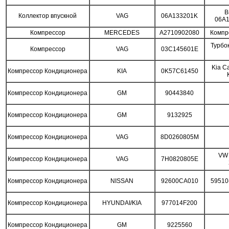
В
Коллектор впускной
VAG
06A133201K
06A
Компрессор
MERCEDES
A2710902080
Компр
Турбо
Компрессор
VAG
03C145601E
Kia Ca
Компрессор Кондиционера
KIA
0K57C61450
Компрессор Кондиционера
GM
90443840
Компрессор Кондиционера
GM
9132925
Компрессор Кондиционера
VAG
8D0260805M
VW 
Компрессор Кондиционера
VAG
7H0820805E
Компрессор Кондиционера
NISSAN
92600CA010
59510-
Компрессор Кондиционера
HYUNDAI/KIA
977014F200
Компрессор Кондиционера
GM
9225560