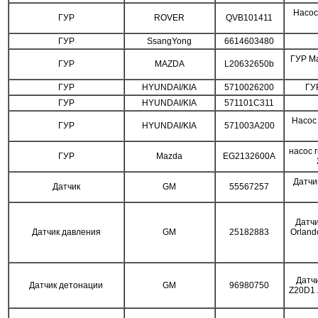
Насос
ГУР
ROVER
QVB101411
ГУР
SsangYong
6614603480
ГУР Ma
ГУР
MAZDA
L20632650b
ГУР
HYUNDAI/KIA
5710026200
ГУР
ГУР
HYUNDAI/KIA
571101C311
Насос 
ГУР
HYUNDAI/KIA
571003A200
насос 
ГУР
Mazda
EG2132600A
Датчи
Датчик
GM
55567257
Датчи
Датчик давления
GM
25182883
Orland
Датчи
Датчик детонации
GM
96980750
Z20D1 