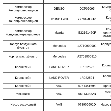
Компрессор
Компр
DENSO
DCP05095
Кондиционераицион
Компрессор
Ко
HYUNDAI/KIA
97701-4F410
Кондиционераицион
Ко
Компрессор
Mazda
E22161450F
ориг
Кондиционераиционера
Mazda
Корпус воздушного
Корпус
Mercedes
a2710900901
фильтра
Корпус масл.фильтр
Mercedes
A2701800810
Кронш
Кронштейн
LAND ROVER
LR022522
Крон
Кронштейн
LAND ROVER
LR022524
Кронштейн
VAG
076145169a
Крон
Мех
Механизм
VAG
06F133482B
Насос воздушный
VAG
078906601D
Насос 