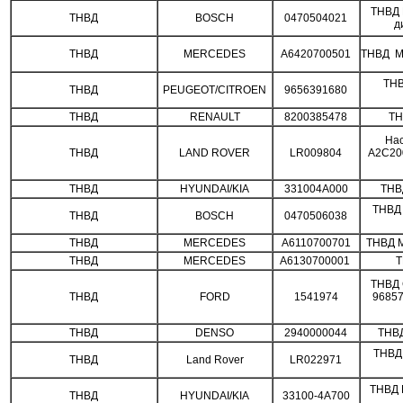
ТНВД 
ТНВД
BOSCH
0470504021
д
ТНВД
MERCEDES
A6420700501
ТНВД M
ТНВ
ТНВД
PEUGEOT/CITROEN
9656391680
ТНВД
RENAULT
8200385478
ТН
Нас
ТНВД
LAND ROVER
LR009804
A2C20
ТНВД
HYUNDAI/KIA
331004A000
ТНВ
ТНВД 
ТНВД
BOSCH
0470506038
ТНВД
MERCEDES
A6110700701
ТНВД 
ТНВД
MERCEDES
A6130700001
Т
ТНВД 
ТНВД
FORD
1541974
9685
ТНВД
DENSO
2940000044
ТНВД
ТНВД 
ТНВД
Land Rover
LR022971
ТНВД 
ТНВД
HYUNDAI/KIA
33100-4A700