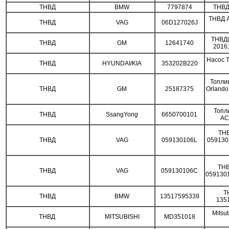
ТНВД
BMW
7797874
ТНВД
ТНВД A
ТНВД
VAG
06D127026J
ТНВД(
ТНВД
GM
12641740
2016
Насос Т
ТНВД
HYUNDAI/KIA
353202B220
Топли
ТНВД
GM
25187375
Orlando
Топл
ТНВД
SsangYong
6650700101
AC
ТНВ
ТНВД
VAG
059130106L
059130
ТНВ
ТНВД
VAG
059130106C
0591301
Т
ТНВД
BMW
13517595339
135
Mitsu
ТНВД
MITSUBISHI
MD351018