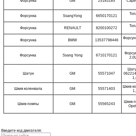
Форсунка
GM
25183185
Capti
Топ
Форсунка
SsangYong
6650170121
Топ
Форсунка
RENAULT
8200100272
Форсун
Форсунка
BMW
13537798446
Форсу
Форсунка
Ssang Yong
6710170121
2,0
Шату
Шатун
GM
55571047
062214
1
Шкив к
Шкив коленвала
GM
55571403
1
Шкив 
Шкив помпы
GM
55565243
Ope
Введите код двигателя: