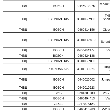
Renault
ТНВД
BOSCH
0445010075
ТНВ
ТНВД
HYUNDAI / KIA
33100-27900
Spor
ТНВД
BOSCH
0460414156
Citro
ТНВД
HYUNDAI / KIA
33100-4A010
Soren
ТНВД
BOSCH
0460404977
VW
ТНВД
BOSCH
0460424138
ТНВД
HYUNDAI / KIA
33100-27000
ТНВД
ТНВД
hYUNDAI / KIA
33101-41750
ТНВД
BOSCH
0445020002
Jumpe
ТНВД
BOSCH
0445010223
ТНВД
VAG
028130110H
VAG 
ТНВД
BOSCH
0460494413
VW
ТНВД
ZEXEL
104700-0550
ТНВД
BOSCH
0460415983
VW Tr