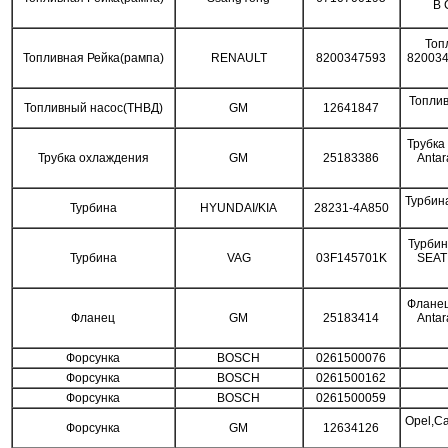
В
Топ
Топливная Рейка(рампа)
RENAULT
8200347593
820034
Топли
Топливный насос(ТНВД)
GM
12641847
Трубка
Трубка охлаждения
GM
25183386
Antar
Турбин
Турбина
HYUNDAI/KIA
28231-4A850
Турбин
Турбина
VAG
03F145701K
SEAT
Фланец
Фланец
GM
25183414
Antar
Форсунка
BOSCH
0261500076
Форсунка
BOSCH
0261500162
Форсунка
BOSCH
0261500059
Opel,Ca
Форсунка
GM
12634126