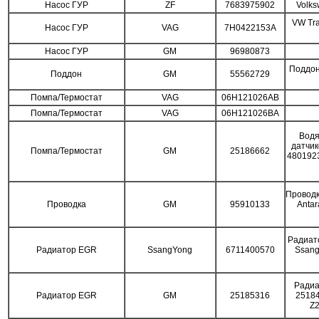
Насос ГУР
ZF
7683975902
Volks
VW Tra
Насос ГУР
VAG
7H0422153A
Насос ГУР
GM
96980873
Поддон
Поддон
GM
55562729
Помпа/Термостат
VAG
06H121026AB
Помпа/Термостат
VAG
06H121026BA
Водя
датчи
Помпа/Термостат
GM
25186662
4801923
Проводк
Проводка
GM
95910133
Antar
Радиат
Радиатор EGR
SsangYong
6711400570
Ssang
Радиа
Радиатор EGR
GM
25185316
25184
Z2