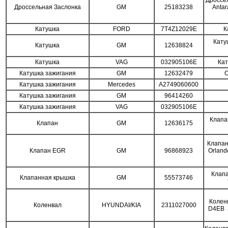
Дроссел
Дроссельная Заслонка
GM
25183238
Antar
Катушка
FORD
7T4Z12029E
К
Кату
Катушка
GM
12638824
Катушка
VAG
032905106E
Ка
Катушка зажигания
GM
12632479
O
Катушка зажигания
Mercedes
A2749060600
Катушка зажигания
GM
96414260
Катушка зажигания
VAG
032905106E
Клапа
Клапан
GM
12636175
Клапан
Клапан EGR
GM
96868923
Orland
Клапа
Клапанная крышка
GM
55573746
Колен
Коленвал
HYUNDAI/KIA
2311027000
D4EB 